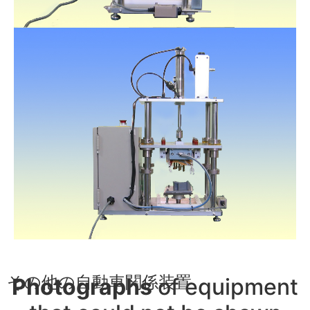
その他の自動車関係装置
Photographs
of equipment